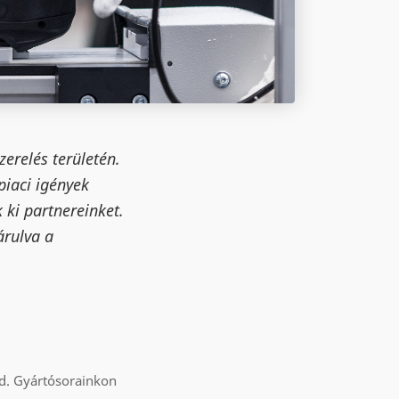
erelés területén.
piaci igények
ki partnereinket.
árulva a
ed. Gyártósorainkon