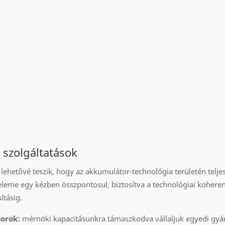
 szolgáltatások
lehetővé teszik, hogy az akkumulátor-technológia területén telj
eleme egy kézben összpontosul, biztosítva a technológiai koheren
ításig.
sorok:
mérnöki kapacitásunkra támaszkodva vállaljuk egyedi gyár