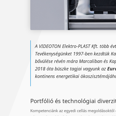
A VIDEOTON Elektro-PLAST Kft. több évt
Tevékenységünket 1997-ben kezdtük Kap
bővülése révén mára Marcaliban és Kapo
2018 óta büszke tagjai vagyunk az
Eur
kontinens energetikai ökoszisztémájáh
Portfólió és technológiai diverzi
Kompetenciánk az egyedi cellás megoldásoktól e