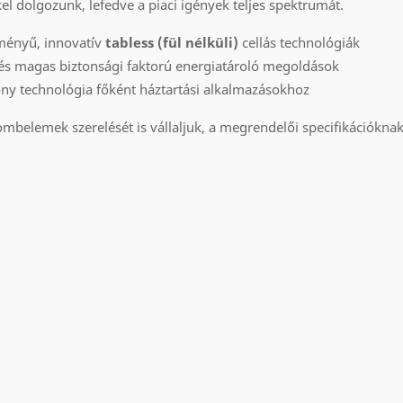
 dolgozunk, lefedve a piaci igények teljes spektrumát.
tményű, innovatív
tabless (fül nélküli)
cellás technológiák
és magas biztonsági faktorú energiatároló megoldások
ny technológia főként háztartási alkalmazásokhoz
mbelemek szerelését is vállaljuk, a megrendelői specifikációkna