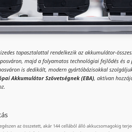
izedes tapasztalattal rendelkezik az akkumulátor-összesz
osváron, majd a folyamatos technológiai fejlődés és a 
sváron is dedikált, modern gyártóbázisokkal szolgáljuk 
ópai Akkumulátor Szövetségnek (EBA)
, aktívan hozzáj
oz.
tás
gészen az összetett, akár 144 cellából álló akkucsomagokig terj