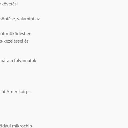
nkövetési
söntése, valamint az
együttműködésben
s-kezeléssel és
zámára a folyamatok
 át Amerikáig –
éldául mikrochip-