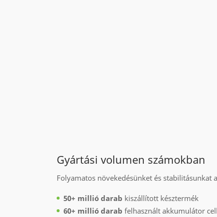
Gyártási volumen számokban
Folyamatos növekedésünket és stabilitásunkat a 
50+ millió darab
kiszállított késztermék
60+ millió darab
felhasznált akkumulátor cel