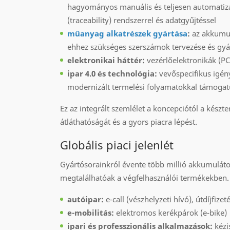
hagyományos manuális és teljesen automatizál
(traceability) rendszerrel és adatgyűjtéssel
műanyag alkatrészek gyártása
:
az akkumul
ehhez szükséges szerszámok tervezése és gyá
elektronikai háttér:
vezérlőelektronikák (PC
ipar 4.0 és technológia:
vevőspecifikus igény
modernizált termelési folyamatokkal támoga
Ez az integrált szemlélet a koncepciótól a kész
átláthatóságát és a gyors piacra lépést.
Globális piaci jelenlét
Gyártósorainkról évente több millió akkumuláto
megtalálhatóak a végfelhasználói termékekben.
autóipar:
e-call (vészhelyzeti hívó), útdíjfize
e-mobilitás:
elektromos kerékpárok (e-bike)
ipari és professzionális alkalmazások:
kézi