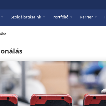
Szolgáltatásaink
Portfólió
Karrier
álás
ionálás