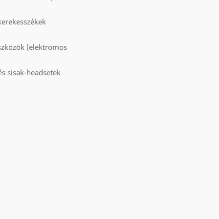
 kerekesszékek
eszközök (elektromos
és sisak-headsetek