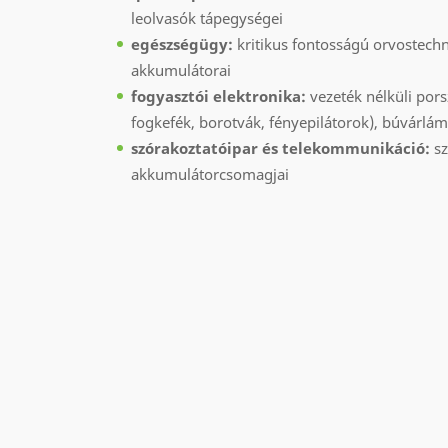
leolvasók tápegységei
egészségügy:
kritikus fontosságú orvostechn
akkumulátorai
fogyasztói elektronika:
vezeték nélküli pors
fogkefék, borotvák, fényepilátorok), búvárlá
szórakoztatóipar és telekommunikáció:
sz
akkumulátorcsomagjai