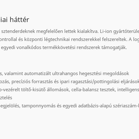
iai háttér
ztenderdeknek megfelelően lettek kialakítva. Li-ion gyártóterüle
ntrollal és központi légtechnikai rendszerekkel felszereltek. A log
z, egyedi vonalkódos termékkövetési rendszerek támogatják.
s, valamint automatizált ultrahangos hegesztési megoldások
ás, precíziós forrasztás és ipari ragasztási/pottingolási eljáráso
vezérelt töltő-kisütő állomások, cella-balansz tesztek, intelligens
ztelés
egjelölés, tamponnyomás és egyedi adatbázis-alapú szériaszám-