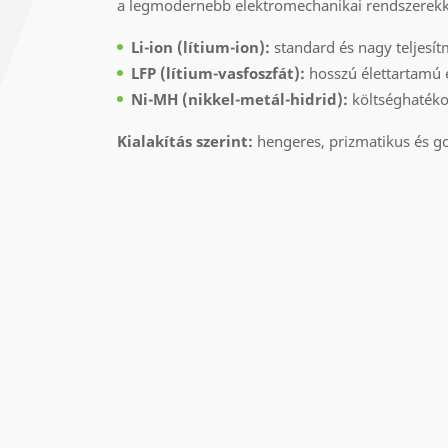
a legmodernebb elektromechanikai rendszerekkel
Li-ion (lítium-ion):
standard és nagy teljesí
L
FP (lítium-vasfoszfát):
hosszú élettartamú 
Ni-MH (nikkel-metál-hidrid):
költséghatéko
Kialakítás szerint:
hengeres, prizmatikus és go