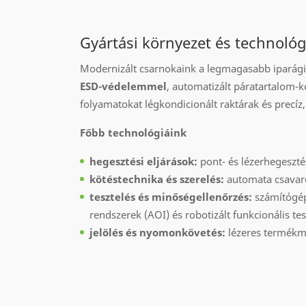
Gyártási környezet és technológ
Modernizált csarnokaink a legmagasabb iparági s
ESD-védelemmel
, automatizált páratartalom-ko
folyamatokat légkondicionált raktárak és precí
Főbb technológiáink
hegesztési eljárások:
pont- és lézerhegeszté
kötéstechnika és szerelés:
automata csavaroz
tesztelés és minőségellenőrzés:
számítógép-
rendszerek (AOI) és robotizált funkcionális tes
jelölés és nyomonkövetés:
lézeres termékm