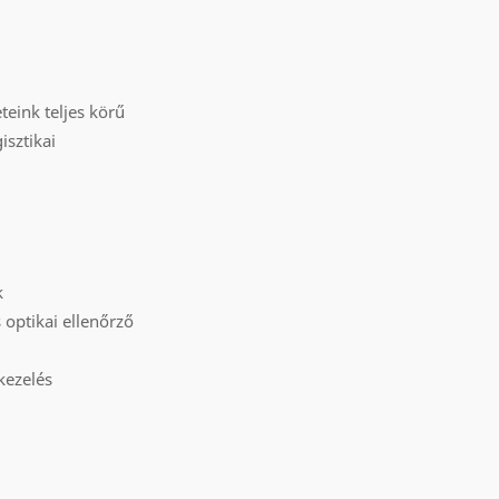
teink teljes körű
isztikai
k
 optikai ellenőrző
kezelés