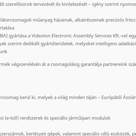
t szerelősorok tervezését és kivitelezését – igény szerint nyomo
átorcsomagok műanyag házainak, alkatrészeinek precíziós fröcc
rtatása
BA) gyártása a Videoton Electronic Assembly Services Kft.-vel 
ek szerint dedikált gyártóterületek, melyeket intelligens adatbázi
tunk
termék végszerelésén át a csomagolásig garantálja partnereink s
rcsomag kerül ki, melyek a világ minden táján – Európától Ázsián
tési (e-toll) rendszerek és speciális járműipari modulok
szerszámok, kertészeti gépek, valamint speciális célú eszközök, p