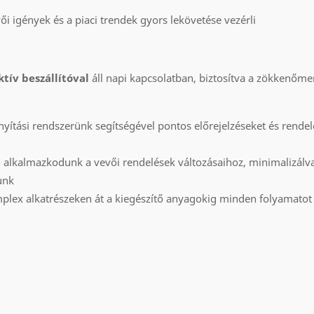
ői igények és a piaci trendek gyors lekövetése vezérli
ktív beszállítóval
áll napi kapcsolatban, biztosítva a zökkenőme
rányítási rendszerünk segítségével pontos előrejelzéseket és rende
 alkalmazkodunk a vevői rendelések változásaihoz, minimalizálva 
unk
plex alkatrészeken át a kiegészítő anyagokig minden folyamatot