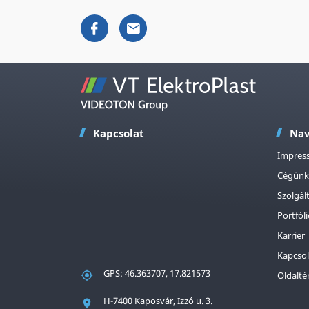
Kapcsolat
Nav
Impres
Cégünk
Szolgál
Portfól
Karrier
Kapcsol
GPS: 46.363707, 17.821573
Oldalté
H-7400 Kaposvár, Izzó u. 3.