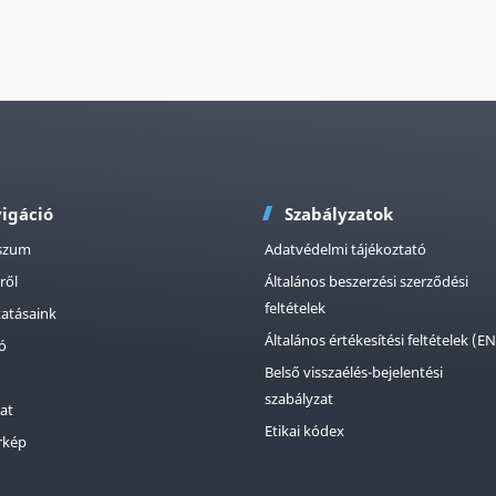
igáció
Szabályzatok
szum
Adatvédelmi tájékoztató
ről
Általános beszerzési szerződési
feltételek
tatásaink
Általános értékesítési feltételek (EN
ió
Belső visszaélés-bejelentési
szabályzat
at
Etikai kódex
rkép