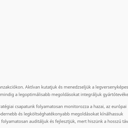
ranzakciókon. Aktívan kutatjuk és menedzseljük a legversenyképes
gy mindig a legoptimálisabb megoldásokat integráljuk gyártótev
ratégiai csapatunk folyamatosan monitorozza a hazai, az európai 
modernebb és legköltséghatékonyabb megoldásokat kínálhassuk
 folyamatosan auditáljuk és fejlesztjük, mert hiszünk a hosszú tá