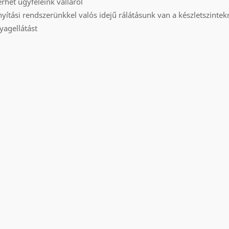
erhet ügyfeleink válláról
ányítási rendszerünkkel valós idejű rálátásunk van a készletszintek
yagellátást