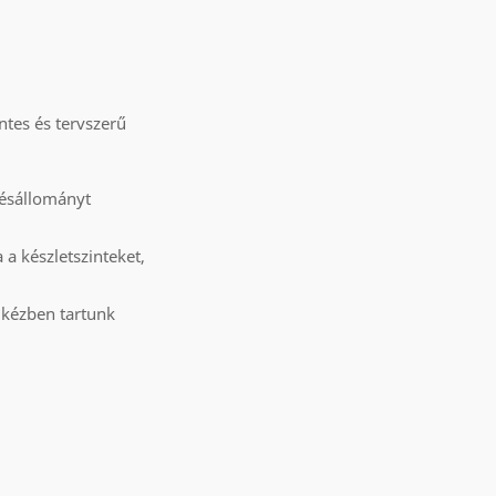
ntes és tervszerű
lésállományt
a készletszinteket,
 kézben tartunk