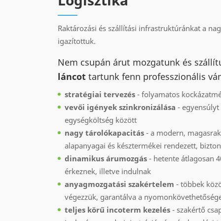
Logisztika
Raktározási és szállítási infrastruktúránkat a 
igazítottuk.
Nem csupán árut mozgatunk és szállí
láncot
tartunk fenn professzionális vá
stratégiai tervezés
- folyamatos kockázatmé
vevői igények szinkronizálása
- egyensúlyt
egységköltség között
nagy tárolókapacitás
- a modern, magasrakt
alapanyagai és késztermékei rendezett, bizton
dinamikus árumozgás
- hetente átlagosan 
érkeznek, illetve indulnak
anyagmozgatási szakértelem
- többek közö
végezzük, garantálva a nyomonkövethetőséget a
teljes körű incoterm kezelés
- szakértő csa