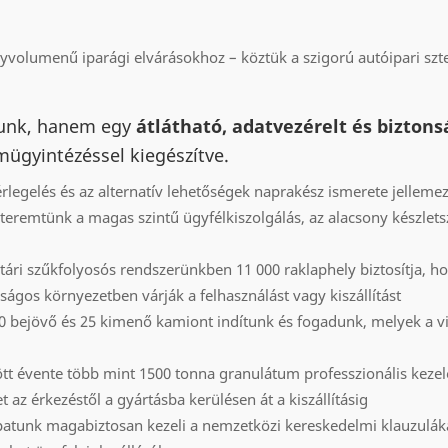
nagyvolumenű iparági elvárásokhoz – köztük a szigorú autóipari sz
tunk, hanem egy
átlátható, adatvezérelt és biztons
mügyintézéssel kiegészítve.
rlegelés és az alternatív lehetőségek naprakész ismerete jellem
 teremtünk a magas szintű ügyfélkiszolgálás, az alacsony készlets
ári szűkfolyosós rendszerünkben 11 000 raklaphely biztosítja, h
ságos környezetben várják a felhasználást vagy kiszállítást
40 bejövő és 25 kimenő kamiont indítunk és fogadunk, melyek a vi
tt évente több mint 1500 tonna granulátum professzionális kezelé
z érkezéstől a gyártásba kerülésen át a kiszállításig
patunk magabiztosan kezeli a nemzetközi kereskedelmi klauzulák