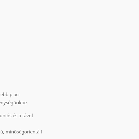
ebb piaci
ékenységünkbe.
uniós és a távol-
vú, minőségorientált