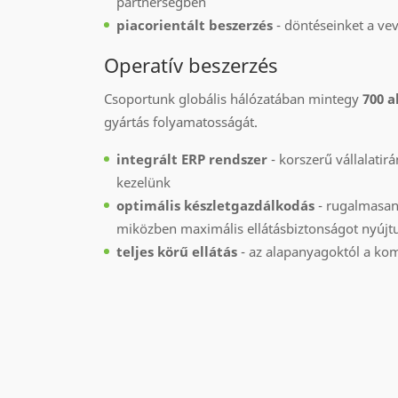
partnerségben
piacorientált beszerzés
- döntéseinket a vev
Operatív beszerzés
Csoportunk globális hálózatában mintegy
700 a
gyártás folyamatosságát.
integrált ERP rendszer
- korszerű vállalati
kezelünk
optimális készletgazdálkodás
- rugalmasan
miközben maximális ellátásbiztonságot nyújt
teljes körű ellátás
- az alapanyagoktól a kom