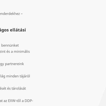
tenderdekhez –
ágos ellátási
ez bennünket
zint és a minimális
ogy partnereink
lág minden tájáról
sét és tárolását
at az EXW-től a DDP-