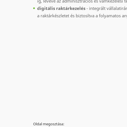
ig, levéve az adminisztrációs és vámkezelési t
digitális raktárkezelés
- integrált vállalatir
a raktárkészletet és biztosítva a folyamatos an
Oldal megosztása: