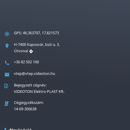
GPS: 46.363707, 17.821573
H-7400 Kaposvár, Izzó u. 3.
Útvonal
+36 82 502 100
vtep@vtep.videoton.hu
Bejegyzett cégnév:
VIDEOTON Elektro-PLAST Kft.
Cégjegyzékszám:
14-09-300638