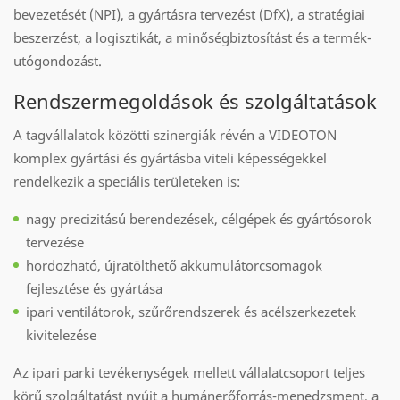
bevezetését (NPI), a gyártásra tervezést (DfX), a stratégiai
beszerzést, a logisztikát, a minőségbiztosítást és a termék-
utógondozást.
Rendszermegoldások és szolgáltatások
A tagvállalatok közötti szinergiák révén a VIDEOTON
komplex gyártási és gyártásba viteli képességekkel
rendelkezik a speciális területeken is:
nagy precizitású berendezések, célgépek és gyártósorok
tervezése
hordozható, újratölthető akkumulátorcsomagok
fejlesztése és gyártása
ipari ventilátorok, szűrőrendszerek és acélszerkezetek
kivitelezése
Az ipari parki tevékenységek mellett vállalatcsoport teljes
körű szolgáltatást nyújt a humánerőforrás-menedzsment, a