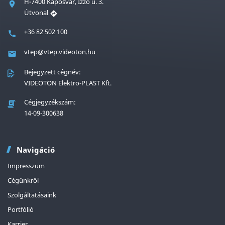
H-7400 Kaposvár, Izzó u. 3.
Útvonal
+36 82 502 100
vtep@vtep.videoton.hu
Bejegyzett cégnév:
VIDEOTON Elektro-PLAST Kft.
Cégjegyzékszám:
14-09-300638
Navigáció
Impresszum
Cégünkről
Szolgáltatásaink
Portfólió
Karrier