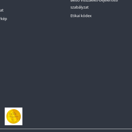
Belső visszaélés-bejelentési
szabályzat
at
Etikai kódex
rkép