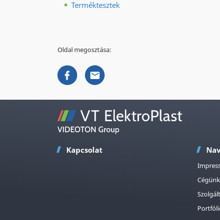
Terméktesztek
Oldal megosztása:
Kapcsolat
Nav
Impres
Cégünk
Szolgál
Portfól