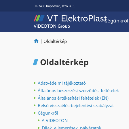
H-7400 Kaposvár, Izzó u. 3.
Cégünkről
|
Oldaltérkép
Oldaltérkép
Adatvédelmi tájékoztató
Általános beszerzési szerződési feltételek
Általános értékesítési feltételek (EN)
Belső visszaélés-bejelentési szabályzat
Cégünkről
A VIDEOTON
Díjak, elismerések, pályázatok