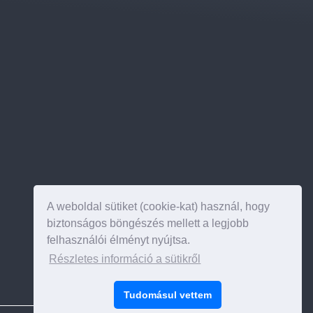
A weboldal sütiket (cookie-kat) használ, hogy
biztonságos böngészés mellett a legjobb
felhasználói élményt nyújtsa.
Részletes információ a sütikről
Az oldal tetejére
Tudomásul vettem