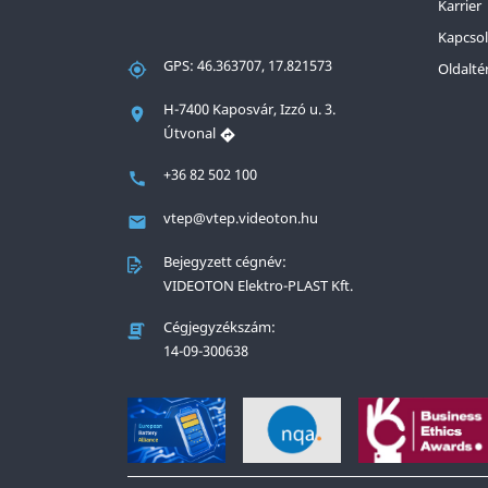
Karrier
Kapcsol
GPS: 46.363707, 17.821573
Oldalté
H-7400 Kaposvár, Izzó u. 3.
Útvonal
+36 82 502 100
vtep@vtep.videoton.hu
Bejegyzett cégnév:
VIDEOTON Elektro-PLAST Kft.
Cégjegyzékszám:
14-09-300638