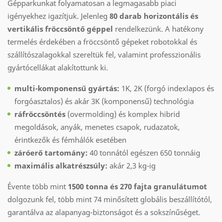
Gépparkunkat folyamatosan a legmagasabb piaci
igényekhez igazítjuk. Jelenleg
80 darab horizontális és
vertikális fröccsöntő géppel
rendelkezünk. A hatékony
termelés érdekében a fröccsöntő gépeket robotokkal és
szállítószalagokkal szereltük fel, valamint professzionális
gyártócellákat alakítottunk ki.
multi-komponensű gyártás:
1K, 2K (forgó indexlapos és
forgóasztalos) és akár 3K (komponensű) technológia
ráfröccsöntés
(overmolding) és komplex hibrid
megoldások, anyák, menetes csapok, rudazatok,
érintkezők és fémhálók esetében
záróerő tartomány:
40 tonnától egészen 650 tonnáig
maximális alkatrészsúly:
akár 2,3 kg-ig
Évente több mint
1500 tonna és 270 fajta granulátumot
dolgozunk fel, több mint 74 minősített globális beszállítótól,
garantálva az alapanyag-biztonságot és a sokszínűséget.