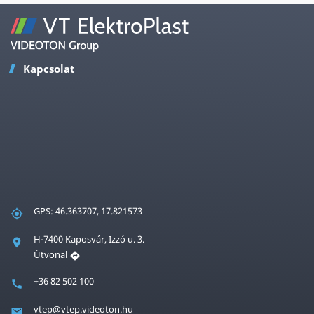
Kapcsolat
GPS: 46.363707, 17.821573
H-7400 Kaposvár, Izzó u. 3.
Útvonal
+36 82 502 100
vtep@vtep.videoton.hu