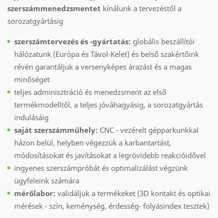
szerszámmenedzsmentet
kínálunk a tervezéstől a
sorozatgyártásig
szerszámtervezés és -gyártatás:
globális beszállítói
hálózatunk (Európa és Távol-Kelet) és belső szakértőink
révén garantáljuk a versenyképes árazást és a magas
minőséget
teljes adminisztráció és menedzsment az első
termékmodelltől, a teljes jóváhagyásig, a sorozatgyártás
indulásáig
saját szerszámműhely:
CNC - vezérelt gépparkunkkal
házon belül, helyben végezzük a karbantartást,
módosításokat és javításokat a legrövidebb reakcióidővel
ingyenes szerszámpróbát és optimalizálást végzünk
ügyfeleink számára
mérőlabor:
validáljuk a termékeket (3D kontakt és optikai
mérések - szín, keménység, érdesség- folyásindex tesztek)