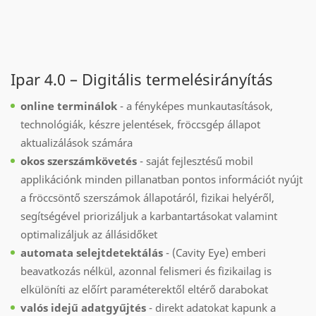
Ipar 4.0 – Digitális termelésirányítás
online terminálok
- a fényképes munkautasítások,
technológiák, készre jelentések, fröccsgép állapot
aktualizálások számára
okos szerszámkövetés
- saját fejlesztésű mobil
applikációnk minden pillanatban pontos információt nyújt
a fröccsöntő szerszámok állapotáról, fizikai helyéről,
segítségével priorizáljuk a karbantartásokat valamint
optimalizáljuk az állásidőket
automata selejtdetektálás
- (Cavity Eye) emberi
beavatkozás nélkül, azonnal felismeri és fizikailag is
elkülöníti az előírt paraméterektől eltérő darabokat
valós idejű adatgyűjtés
- direkt adatokat kapunk a