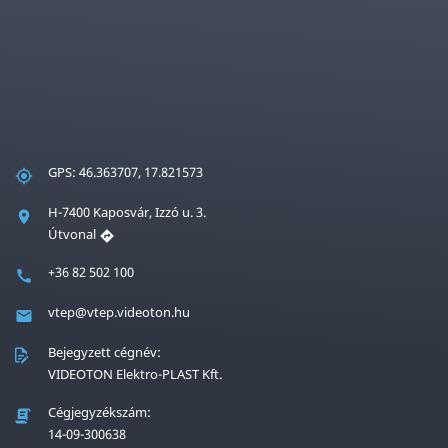
GPS: 46.363707, 17.821573
H-7400 Kaposvár, Izzó u. 3.
Útvonal
+36 82 502 100
vtep@vtep.videoton.hu
Bejegyzett cégnév:
VIDEOTON Elektro-PLAST Kft.
Cégjegyzékszám:
14-09-300638