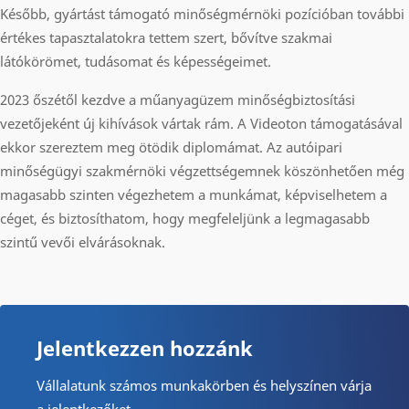
Később, gyártást támogató minőségmérnöki pozícióban további
értékes tapasztalatokra tettem szert, bővítve szakmai
látókörömet, tudásomat és képességeimet.
2023 őszétől kezdve a műanyagüzem minőségbiztosítási
vezetőjeként új kihívások vártak rám. A Videoton támogatásával
ekkor szereztem meg ötödik diplomámat. Az autóipari
minőségügyi szakmérnöki végzettségemnek köszönhetően még
magasabb szinten végezhetem a munkámat, képviselhetem a
céget, és biztosíthatom, hogy megfeleljünk a legmagasabb
szintű vevői elvárásoknak.
Jelentkezzen hozzánk
Vállalatunk számos munkakörben és helyszínen várja