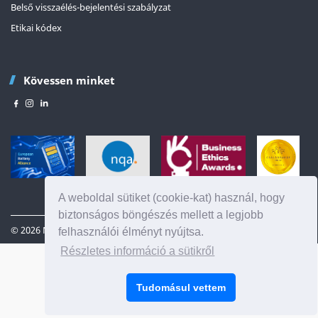
Belső visszaélés-bejelentési szabályzat
Etikai kódex
Kövessen minket
Az oldal tetejére
A weboldal sütiket (cookie-kat) használ, hogy
biztonságos böngészés mellett a legjobb
© 2026 Minden jog fenntartva
HU
felhasználói élményt nyújtsa.
Részletes információ a sütikről
Tudomásul vettem